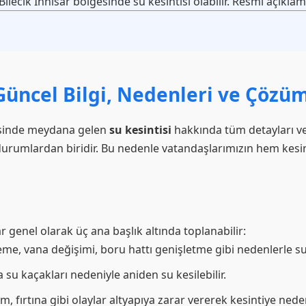
lecik Inhisar bölgesinde su kesintisi olabilir. Resmi açıklama
 Güncel Bilgi, Nedenleri ve Çözüm
sinde meydana gelen
su kesintisi
hakkında tüm detayları ve 
durumlardan biridir. Bu nedenle vatandaşlarımızın hem kes
ar genel olarak üç ana başlık altında toplanabilir:
me, vana değişimi, boru hattı genişletme gibi nedenlerle su 
su kaçakları nedeniyle aniden su kesilebilir.
, fırtına gibi olaylar altyapıya zarar vererek kesintiye neden