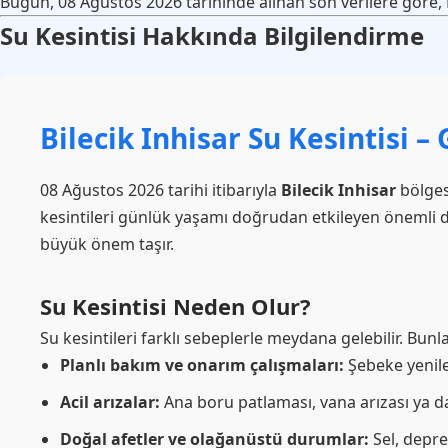
Bugün, 08 Ağustos 2026 tarihinde alınan son verilere göre, Bi
Su Kesintisi Hakkında Bilgilendirme
Bilecik Inhisar Su Kesintisi –
08 Ağustos 2026 tarihi itibarıyla
Bilecik Inhisar
bölge
kesintileri günlük yaşamı doğrudan etkileyen önemli 
büyük önem taşır.
Su Kesintisi Neden Olur?
Su kesintileri farklı sebeplerle meydana gelebilir. Bunl
Planlı bakım ve onarım çalışmaları:
Şebeke yenile
Acil arızalar:
Ana boru patlaması, vana arızası ya da 
Doğal afetler ve olağanüstü durumlar:
Sel, deprem