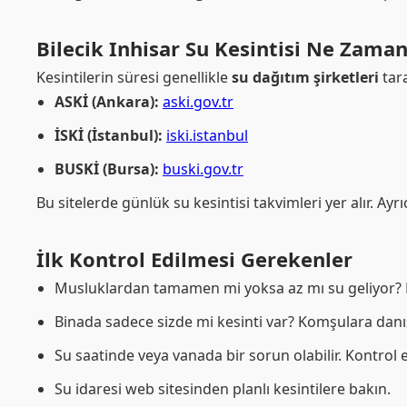
Bilecik Inhisar Su Kesintisi Ne Zama
Kesintilerin süresi genellikle
su dağıtım şirketleri
tara
ASKİ (Ankara):
aski.gov.tr
İSKİ (İstanbul):
iski.istanbul
BUSKİ (Bursa):
buski.gov.tr
Bu sitelerde günlük su kesintisi takvimleri yer alır. Ayr
İlk Kontrol Edilmesi Gerekenler
Musluklardan tamamen mi yoksa az mı su geliyor? B
Binada sadece sizde mi kesinti var? Komşulara dan
Su saatinde veya vanada bir sorun olabilir. Kontrol 
Su idaresi web sitesinden planlı kesintilere bakın.